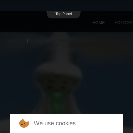
nen-photo.ch/httpdocs/plugins/system/tcshortcodes/core/tc_shtcodes.p
Top Panel
HOME
FOTOGA
enschutzgesetz
Datenschutz Art 235.1
Kontakt
Video
Bellevue
Beispiele
Weiterlesen: Video Beispiele
We use cookies