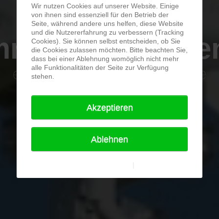
Wir nutzen Cookies auf unserer Website. Einige
von ihnen sind essenziell für den Betrieb der
Seite, während andere uns helfen, diese Website
und die Nutzererfahrung zu verbessern (Tracking
mmen bei drone
Cookies). Sie können selbst entscheiden, ob Sie
die Cookies zulassen möchten. Bitte beachten Sie,
dass bei einer Ablehnung womöglich nicht mehr
alle Funktionalitäten der Seite zur Verfügung
einige Arbeiten mit der Drone
stehen.
Ende
Seite 1 von 2
Akzeptieren
hier geht es weiter
Ablehnen
OUR TEAM
Cupidatat
Weitere Informationen
|
Imprint
non
proident,
sunt in
culpa...
Reserved. Edited by Firesoftware