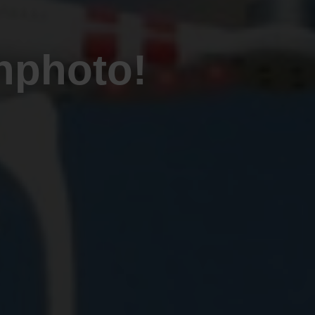
consectetur
Accordion 3
adipiscing elit.
nphoto!
Proin ornare
Proin ornare consectetur sodales.
consectetur
Nulla luctus cursus mauris at
consequat
dapibus. Cras ac felis et neque
elementum a eget turpis. Aliquam
consequat elementum a eget
erat volutpat. Integer feugiat sem
turpis. Aliquam erat volutpat.
eu ligula vulputate consequat.
Integer feugiat sem eu ligula
Nulla facilisi. Cras vel elit lectus,
vulputate consequat.
at fringilla lorem.