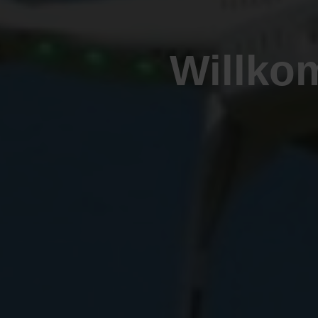
Text
Text
Text
Willko
Hirsch & Nuss Balgach
Start
Zurück
1
2
Weiter
Copyright © 2021 olwebdesign. All Rights 
Designed by
olwebdesign