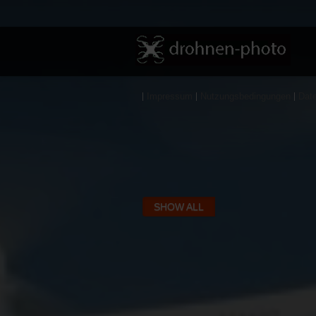
Warning
: Creating default object from empty value in
/var/www/vhosts/droh
Impressum
Nutzungsbedingungen
Dat
Bellevue
Kreuzlingen
SHOW ALL
1
Text
Text
Text
Text